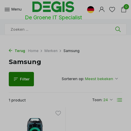
0
Menu
De Groene IT Specialist
Terug
Home
Merken
Samsung
Samsung
Sorteren op:
Filter
Toon:
1 product