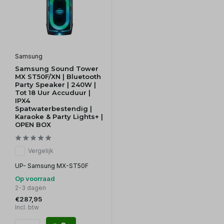
Samsung
Samsung Sound Tower
MX ST50F/XN | Bluetooth
Party Speaker | 240W |
Tot 18 Uur Accuduur |
IPX4
Spatwaterbestendig |
Karaoke & Party Lights+ |
OPEN BOX
Vergelijk
UP- Samsung MX-ST50F
Op voorraad
2-3 dagen
€287,95
Incl. btw