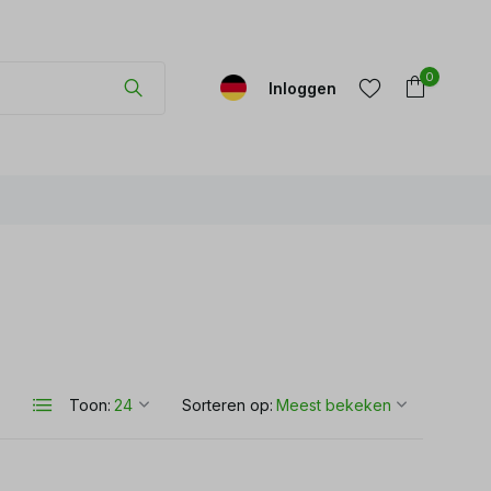
0
Inloggen
Account
Account
aanmaken
aanmaken
Toon:
Sorteren op: