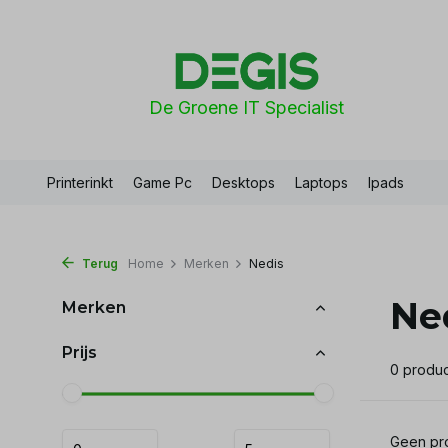
De Groene IT Specialist
Printerinkt
Game Pc
Desktops
Laptops
Ipads
Terug
Home
Merken
Nedis
Ne
Merken
Prijs
0 produ
Geen pro