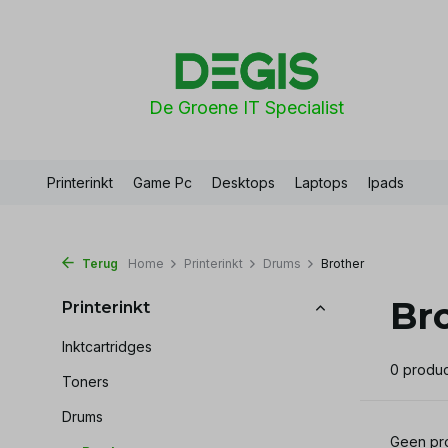
De Groene IT Specialist
Printerinkt
Game Pc
Desktops
Laptops
Ipads
Terug
Home
Printerinkt
Drums
Brother
Br
Printerinkt
Inktcartridges
0 produ
Toners
Drums
Geen pro