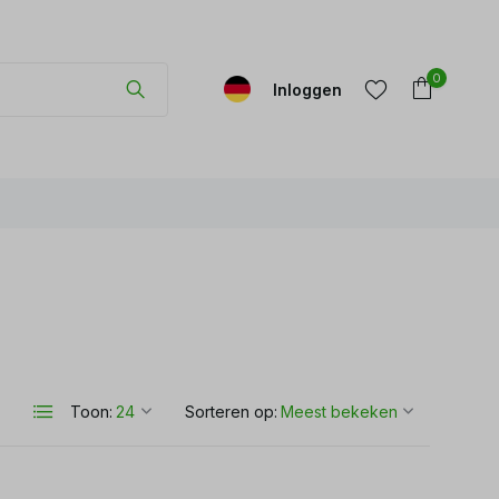
0
Inloggen
Account
Account
aanmaken
aanmaken
Toon:
Sorteren op: