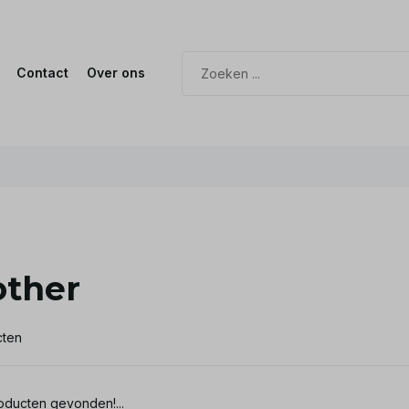
Contact
Over ons
other
cten
ducten gevonden!...