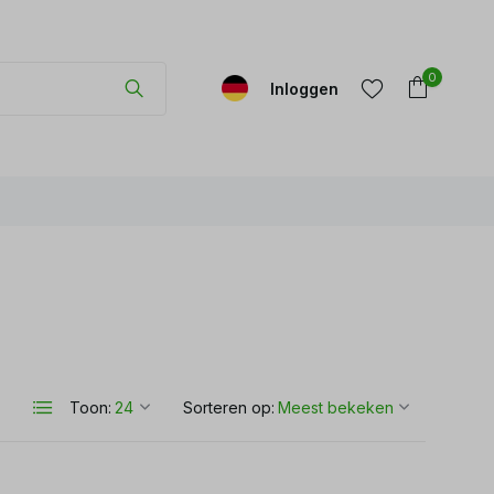
0
Inloggen
Account
Account
aanmaken
aanmaken
Toon:
Sorteren op: