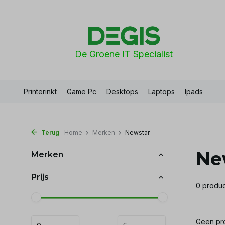
De Groene IT Specialist
Printerinkt
Game Pc
Desktops
Laptops
Ipads
Terug
Home
Merken
Newstar
Ne
Merken
Prijs
0 produ
Geen pro