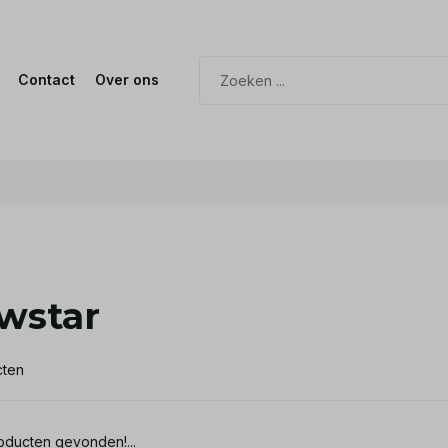
Contact
Over ons
wstar
cten
ducten gevonden!...