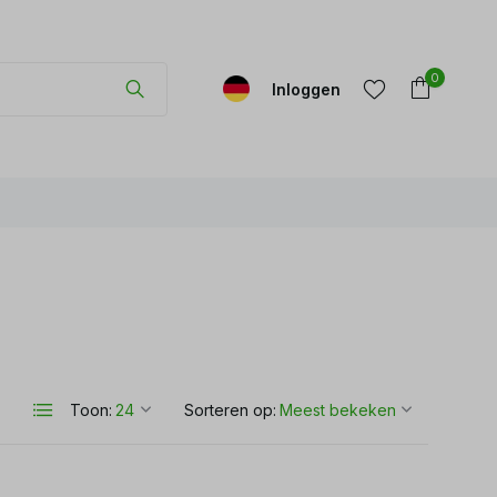
0
Inloggen
Account
Account
aanmaken
aanmaken
Toon:
Sorteren op: