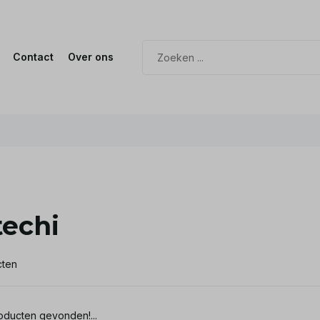
Contact
Over ons
techi
cten
ducten gevonden!...