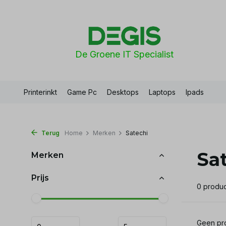
De Groene IT Specialist
Printerinkt
Game Pc
Desktops
Laptops
Ipads
Terug
Home
Merken
Satechi
Sa
Merken
Prijs
0 produ
Geen pro