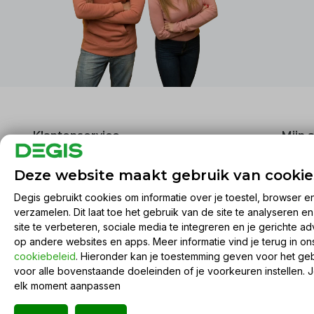
Klantenservice
Mijn 
Over ons
Regist
Deze website maakt gebruik van cookie
Algemene voorwaarden
Mijn be
Degis gebruikt cookies om informatie over je toestel, browser e
Disclaimer
Mijn ti
verzamelen. Dit laat toe het gebruik van de site te analyseren e
Privacy Policy
Mijn ve
site te verbeteren, sociale media te integreren en je gerichte ad
Betaalmethoden
Vergel
op andere websites en apps. Meer informatie vind je terug in o
cookiebeleid
. Hieronder kan je toestemming geven voor het ge
Verzenden & retourneren
voor alle bovenstaande doeleinden of je voorkeuren instellen. 
Sitemap
elk moment aanpassen