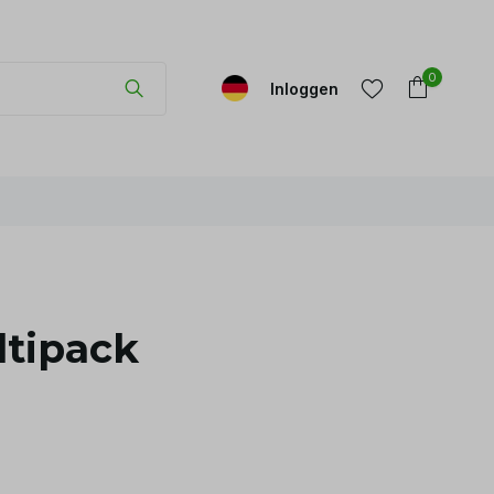
0
Inloggen
Account
Account
aanmaken
aanmaken
tipack