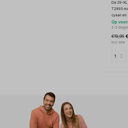
De 29-XL i
T2993 ma
cyaan en 
Op voor
2-3 dage
€
€19,95
Incl. btw