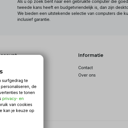
Als u op zoek bent naar een gebruikte computer die goed 
tweede kans heeft en budgetvriendelijk is, dan zijn desk
We bieden een uitstekende selectie van computers die k
inclusief garantie.
account
Informatie
reren
Contact
s
stellingen
Over ons
n surfgedrag te
ckets
n personaliseren, de
rlanglijst
vertenties te tonen
ijk producten
ns
privacy- en
bruik van cookies
Je kan je keuze op