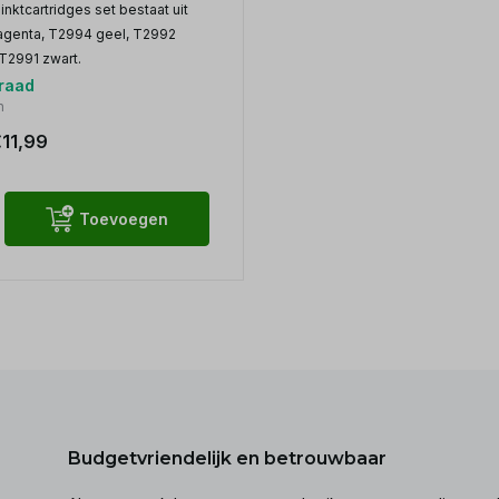
nktcartridges set bestaat uit
genta, T2994 geel, T2992
T2991 zwart.
raad
n
11,99
Toevoegen
Budgetvriendelijk en betrouwbaar