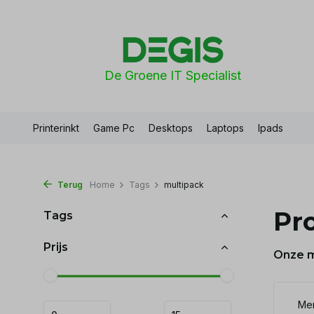
De Groene IT Specialist
Printerinkt
Game Pc
Desktops
Laptops
Ipads
Terug
Home
Tags
multipack
Pr
Tags
Prijs
Onze 
Mer