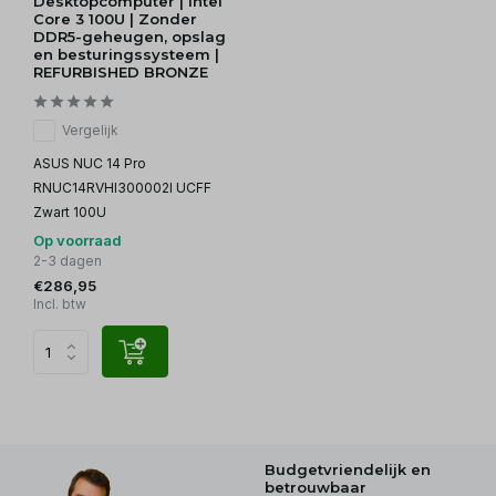
Desktopcomputer | Intel
Core 3 100U | Zonder
DDR5-geheugen, opslag
en besturingssysteem |
REFURBISHED BRONZE
Vergelijk
ASUS NUC 14 Pro
RNUC14RVHI300002I UCFF
Zwart 100U
Op voorraad
2-3 dagen
€286,95
Incl. btw
Budgetvriendelijk en
betrouwbaar