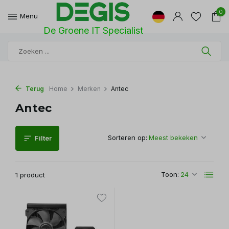
0
Menu
De Groene IT Specialist
Terug
Home
Merken
Antec
Antec
Sorteren op:
Filter
Toon:
1 product