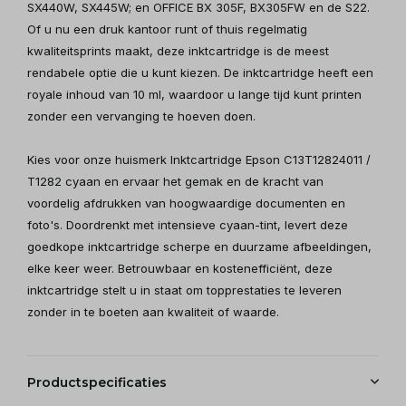
SX440W, SX445W; en OFFICE BX 305F, BX305FW en de S22.
Of u nu een druk kantoor runt of thuis regelmatig
kwaliteitsprints maakt, deze inktcartridge is de meest
rendabele optie die u kunt kiezen. De inktcartridge heeft een
royale inhoud van 10 ml, waardoor u lange tijd kunt printen
zonder een vervanging te hoeven doen.
Kies voor onze huismerk Inktcartridge Epson C13T12824011 /
T1282 cyaan en ervaar het gemak en de kracht van
voordelig afdrukken van hoogwaardige documenten en
foto's. Doordrenkt met intensieve cyaan-tint, levert deze
goedkope inktcartridge scherpe en duurzame afbeeldingen,
elke keer weer. Betrouwbaar en kostenefficiënt, deze
inktcartridge stelt u in staat om topprestaties te leveren
zonder in te boeten aan kwaliteit of waarde.
Productspecificaties