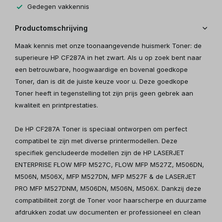
Gedegen vakkennis
Productomschrijving
Maak kennis met onze toonaangevende huismerk Toner: de
superieure HP CF287A in het zwart. Als u op zoek bent naar
een betrouwbare, hoogwaardige en bovenal goedkope
Toner, dan is dit de juiste keuze voor u. Deze goedkope
Toner heeft in tegenstelling tot zijn prijs geen gebrek aan
kwaliteit en printprestaties.
De HP CF287A Toner is speciaal ontworpen om perfect
compatibel te zijn met diverse printermodellen. Deze
specifiek gencludeerde modellen zijn de HP LASERJET
ENTERPRISE FLOW MFP M527C, FLOW MFP M527Z, M506DN,
M506N, M506X, MFP M527DN, MFP M527F & de LASERJET
PRO MFP M527DNM, M506DN, M506N, M506X. Dankzij deze
compatibiliteit zorgt de Toner voor haarscherpe en duurzame
afdrukken zodat uw documenten er professioneel en clean