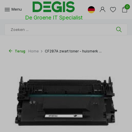
0
Menu
De Groene IT Specialist
Terug
Home
CF287A zwart toner - huismerk ...