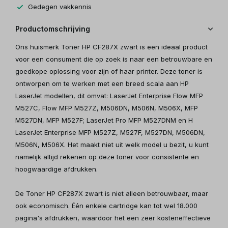
Gedegen vakkennis
Productomschrijving
Ons huismerk Toner HP CF287X zwart is een ideaal product
voor een consument die op zoek is naar een betrouwbare en
goedkope oplossing voor zijn of haar printer. Deze toner is
ontworpen om te werken met een breed scala aan HP
LaserJet modellen, dit omvat: LaserJet Enterprise Flow MFP
M527C, Flow MFP M527Z, M506DN, M506N, M506X, MFP
M527DN, MFP M527F; LaserJet Pro MFP M527DNM en H
LaserJet Enterprise MFP M527Z, M527F, M527DN, M506DN,
M506N, M506X. Het maakt niet uit welk model u bezit, u kunt
namelijk altijd rekenen op deze toner voor consistente en
hoogwaardige afdrukken.
De Toner HP CF287X zwart is niet alleen betrouwbaar, maar
ook economisch. Één enkele cartridge kan tot wel 18.000
pagina's afdrukken, waardoor het een zeer kosteneffectieve