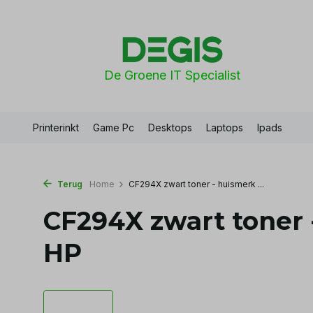
De Groene IT Specialist
Printerinkt
Game Pc
Desktops
Laptops
Ipads
Terug
Home
CF294X zwart toner - huismerk ...
CF294X zwart toner 
HP