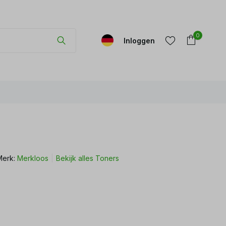
0
Inloggen
Account
Account
aanmaken
aanmaken
Merk:
Merkloos
Bekijk alles Toners
r