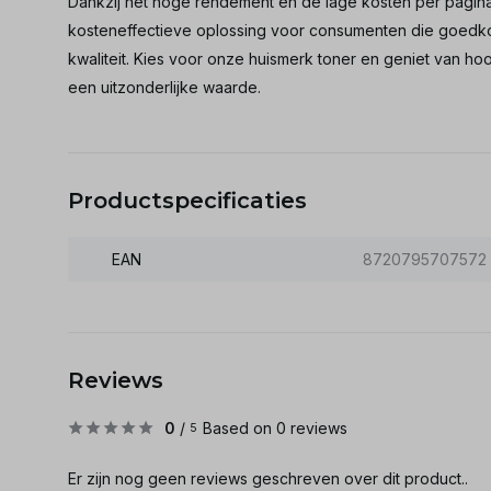
Dankzij het hoge rendement en de lage kosten per pagina
kosteneffectieve oplossing voor consumenten die goedkop
kwaliteit. Kies voor onze huismerk toner en geniet van 
een uitzonderlijke waarde.
Productspecificaties
EAN
8720795707572
Reviews
0
/
Based on 0 reviews
5
Er zijn nog geen reviews geschreven over dit product..