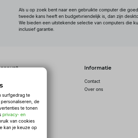
Als u op zoek bent naar een gebruikte computer die goed 
tweede kans heeft en budgetvriendelijk is, dan zijn desk
We bieden een uitstekende selectie van computers die k
inclusief garantie.
account
Informatie
reren
Contact
s
stellingen
Over ons
n surfgedrag te
ckets
n personaliseren, de
rlanglijst
vertenties te tonen
ijk producten
ns
privacy- en
bruik van cookies
Je kan je keuze op