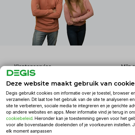
Klantenservice
Mijn 
Over ons
Regist
Deze website maakt gebruik van cookie
Algemene voorwaarden
Mijn be
Degis gebruikt cookies om informatie over je toestel, browser e
Disclaimer
Mijn ti
verzamelen. Dit laat toe het gebruik van de site te analyseren e
Privacy Policy
Mijn ve
site te verbeteren, sociale media te integreren en je gerichte ad
Betaalmethoden
Vergel
op andere websites en apps. Meer informatie vind je terug in o
cookiebeleid
. Hieronder kan je toestemming geven voor het ge
Verzenden & retourneren
voor alle bovenstaande doeleinden of je voorkeuren instellen. 
Sitemap
elk moment aanpassen