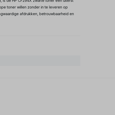
, is de HP CF294X zwarte toner een uiterst
e toner willen zonder in te leveren op
hoogwaardige afdrukken, betrouwbaarheid en