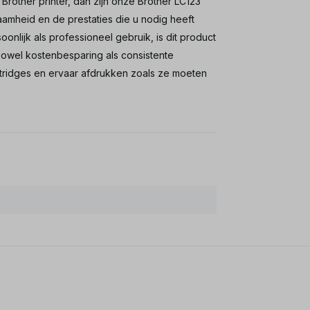
rother printer, dan zijn onze Brother LC123
aamheid en de prestaties die u nodig heeft
onlijk als professioneel gebruik, is dit product
owel kostenbesparing als consistente
artridges en ervaar afdrukken zoals ze moeten