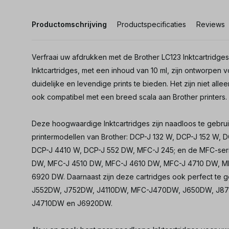
Productomschrijving
Productspecificaties
Reviews
Verfraai uw afdrukken met de Brother LC123 Inktcartridges
Inktcartridges, met een inhoud van 10 ml, zijn ontworpen 
duidelijke en levendige prints te bieden. Het zijn niet all
ook compatibel met een breed scala aan Brother printers.
Deze hoogwaardige Inktcartridges zijn naadloos te gebr
printermodellen van Brother: DCP-J 132 W, DCP-J 152 W, 
DCP-J 4410 W, DCP-J 552 DW, MFC-J 245; en de MFC-ser
DW, MFC-J 4510 DW, MFC-J 4610 DW, MFC-J 4710 DW, M
6920 DW. Daarnaast zijn deze cartridges ook perfect t
J552DW, J752DW, J4110DW, MFC-J470DW, J650DW, J87
J4710DW en J6920DW.