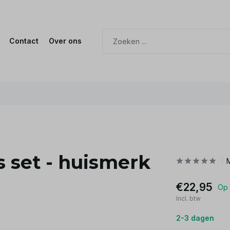
Contact
Over ons
s set - huismerk
€22,95
Op 
Incl. btw
2-3 dagen