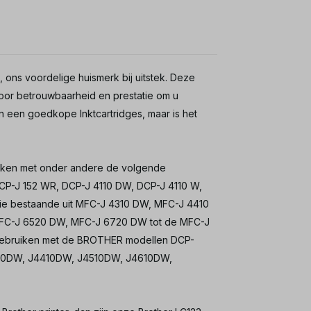
, ons voordelige huismerk bij uitstek. Deze
voor betrouwbaarheid en prestatie om u
een een goedkope Inktcartridges, maar is het
uiken met onder andere de volgende
DCP-J 152 WR, DCP-J 4110 DW, DCP-J 4110 W,
ie bestaande uit MFC-J 4310 DW, MFC-J 4410
FC-J 6520 DW, MFC-J 6720 DW tot de MFC-J
e gebruiken met de BROTHER modellen DCP-
0DW, J4410DW, J4510DW, J4610DW,