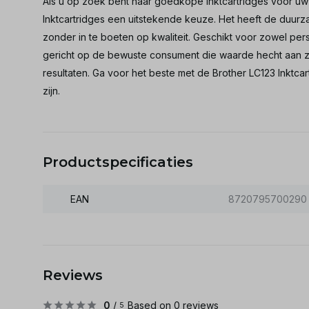
Als u op zoek bent naar goedkope Inktcartridges voor uw B
Inktcartridges een uitstekende keuze. Het heeft de duurz
zonder in te boeten op kwaliteit. Geschikt voor zowel perso
gericht op de bewuste consument die waarde hecht aan z
resultaten. Ga voor het beste met de Brother LC123 Inktc
zijn.
Productspecificaties
EAN
8720795700290
Reviews
0
/
Based on 0 reviews
5