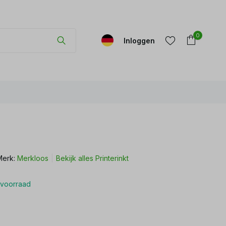
0
Inloggen
Account
Account
aanmaken
aanmaken
Merk:
Merkloos
Bekijk alles Printerinkt
voorraad