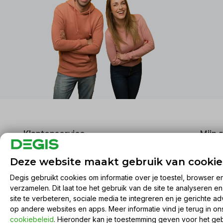
Klantenservice
Mijn 
Over ons
Regist
Deze website maakt gebruik van cookie
Algemene voorwaarden
Mijn be
Degis gebruikt cookies om informatie over je toestel, browser e
Disclaimer
Mijn ti
verzamelen. Dit laat toe het gebruik van de site te analyseren e
Privacy Policy
Mijn ve
site te verbeteren, sociale media te integreren en je gerichte ad
Betaalmethoden
Vergel
op andere websites en apps. Meer informatie vind je terug in o
cookiebeleid
. Hieronder kan je toestemming geven voor het ge
Verzenden & retourneren