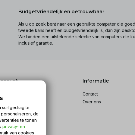
Budgetvriendelijk en betrouwbaar
Als u op zoek bent naar een gebruikte computer die goed 
tweede kans heeft en budgetvriendelijk is, dan zijn desk
We bieden een uitstekende selectie van computers die k
inclusief garantie.
account
Informatie
reren
Contact
s
stellingen
Over ons
n surfgedrag te
ckets
n personaliseren, de
rlanglijst
vertenties te tonen
ijk producten
ns
privacy- en
bruik van cookies