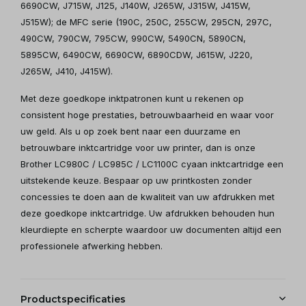
6690CW, J715W, J125, J140W, J265W, J315W, J415W,
J515W); de MFC serie (190C, 250C, 255CW, 295CN, 297C,
490CW, 790CW, 795CW, 990CW, 5490CN, 5890CN,
5895CW, 6490CW, 6690CW, 6890CDW, J615W, J220,
J265W, J410, J415W).
Met deze goedkope inktpatronen kunt u rekenen op
consistent hoge prestaties, betrouwbaarheid en waar voor
uw geld. Als u op zoek bent naar een duurzame en
betrouwbare inktcartridge voor uw printer, dan is onze
Brother LC980C / LC985C / LC1100C cyaan inktcartridge een
uitstekende keuze. Bespaar op uw printkosten zonder
concessies te doen aan de kwaliteit van uw afdrukken met
deze goedkope inktcartridge. Uw afdrukken behouden hun
kleurdiepte en scherpte waardoor uw documenten altijd een
professionele afwerking hebben.
Productspecificaties