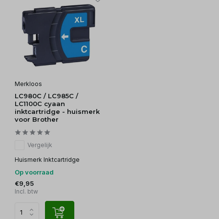
Merkloos
LC980C / LC985C /
LC1100C cyaan
inktcartridge - huismerk
voor Brother
Vergelijk
Huismerk Inktcartridge
Op voorraad
€9,95
Incl. btw