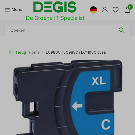
0
Menu
De Groene IT Specialist
Terug
Home
LC980C / LC985C / LC1100C cyaa...