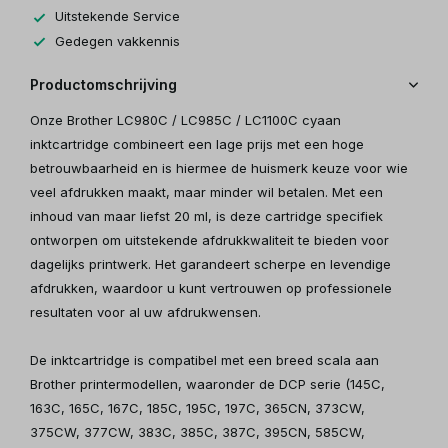
Uitstekende Service
Gedegen vakkennis
Productomschrijving
Onze Brother LC980C / LC985C / LC1100C cyaan
inktcartridge combineert een lage prijs met een hoge
betrouwbaarheid en is hiermee de huismerk keuze voor wie
veel afdrukken maakt, maar minder wil betalen. Met een
inhoud van maar liefst 20 ml, is deze cartridge specifiek
ontworpen om uitstekende afdrukkwaliteit te bieden voor
dagelijks printwerk. Het garandeert scherpe en levendige
afdrukken, waardoor u kunt vertrouwen op professionele
resultaten voor al uw afdrukwensen.
De inktcartridge is compatibel met een breed scala aan
Brother printermodellen, waaronder de DCP serie (145C,
163C, 165C, 167C, 185C, 195C, 197C, 365CN, 373CW,
375CW, 377CW, 383C, 385C, 387C, 395CN, 585CW,