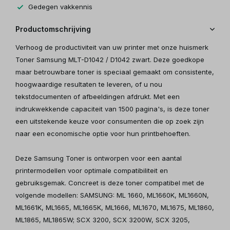
Gedegen vakkennis
Productomschrijving
Verhoog de productiviteit van uw printer met onze huismerk
Toner Samsung MLT-D1042 / D1042 zwart. Deze goedkope
maar betrouwbare toner is speciaal gemaakt om consistente,
hoogwaardige resultaten te leveren, of u nou
tekstdocumenten of afbeeldingen afdrukt. Met een
indrukwekkende capaciteit van 1500 pagina's, is deze toner
een uitstekende keuze voor consumenten die op zoek zijn
naar een economische optie voor hun printbehoeften.
Deze Samsung Toner is ontworpen voor een aantal
printermodellen voor optimale compatibiliteit en
gebruiksgemak. Concreet is deze toner compatibel met de
volgende modellen: SAMSUNG: ML 1660, ML1660K, ML1660N,
ML1661K, ML1665, ML1665K, ML1666, ML1670, ML1675, ML1860,
ML1865, ML1865W; SCX 3200, SCX 3200W, SCX 3205,