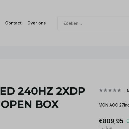
Contact
Over ons
LED 240HZ 2XDP
 OPEN BOX
MON AOC 27Inc
€809,95
O
Incl. btw