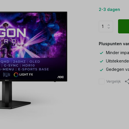
2-3 dagen
Pluspunten va
Minder impa
Uitstekende
Gedegen va
Vergelijk