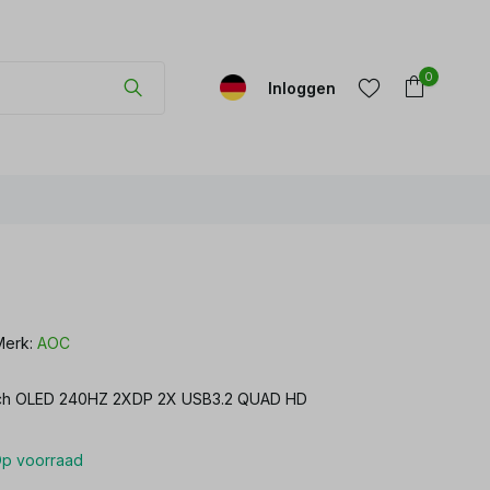
0
Inloggen
Account
Account
aanmaken
aanmaken
Merk:
AOC
h OLED 240HZ 2XDP 2X USB3.2 QUAD HD
p voorraad