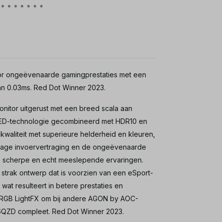
 ongeëvenaarde gamingprestaties met een
an 0.03ms. Red Dot Winner 2023.
or uitgerust met een breed scala aan
ED-technologie gecombineerd met HDR10 en
waliteit met superieure helderheid en kleuren,
, lage invoervertraging en de ongeëvenaarde
, scherpe en echt meeslepende ervaringen.
strak ontwerp dat is voorzien van een eSport-
at resulteert in betere prestaties en
RGB LightFX om bij andere AGON by AOC-
76QZD compleet. Red Dot Winner 2023.