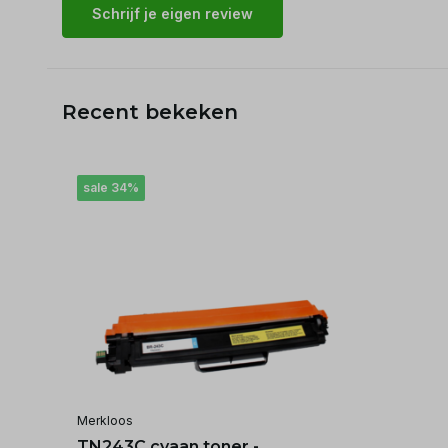
Schrijf je eigen review
Recent bekeken
sale 34%
Merkloos
TN243C cyaan toner -