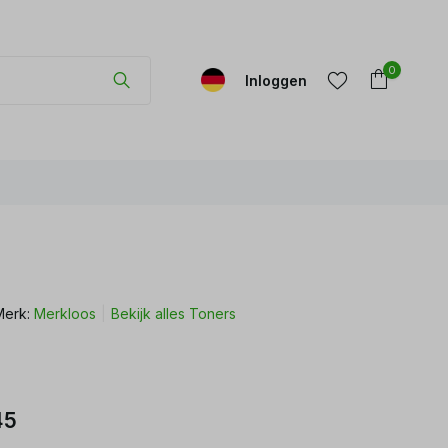
0
Inloggen
Account
Account
aanmaken
aanmaken
Merk:
Merkloos
Bekijk alles Toners
r
45