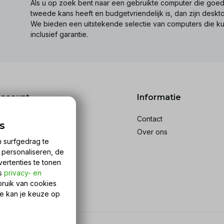
Als u op zoek bent naar een gebruikte computer die goed 
tweede kans heeft en budgetvriendelijk is, dan zijn desk
We bieden een uitstekende selectie van computers die k
inclusief garantie.
account
Informatie
reren
Contact
s
stellingen
Over ons
n surfgedrag te
ckets
n personaliseren, de
rlanglijst
vertenties te tonen
ijk producten
ns
privacy- en
bruik van cookies
Je kan je keuze op