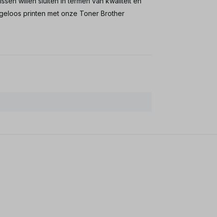
n willen sluiten in termen van kwaliteit en
geloos printen met onze Toner Brother