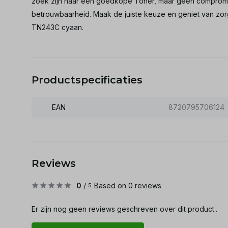
zoek zijn naar een goedkope Toner, maar geen compromisse
betrouwbaarheid. Maak de juiste keuze en geniet van zor
TN243C cyaan.
Productspecificaties
EAN
8720795706124
Reviews
0
/
Based on 0 reviews
5
Er zijn nog geen reviews geschreven over dit product..