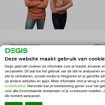
Klantenservice
Mijn 
Over ons
Regist
Deze website maakt gebruik van cookie
Algemene voorwaarden
Mijn be
Degis gebruikt cookies om informatie over je toestel, browser e
Disclaimer
Mijn ti
verzamelen. Dit laat toe het gebruik van de site te analyseren e
Privacy Policy
Mijn ve
site te verbeteren, sociale media te integreren en je gerichte ad
Betaalmethoden
Vergel
op andere websites en apps. Meer informatie vind je terug in o
cookiebeleid
. Hieronder kan je toestemming geven voor het ge
Verzenden & retourneren
voor alle bovenstaande doeleinden of je voorkeuren instellen. 
Sitemap
elk moment aanpassen