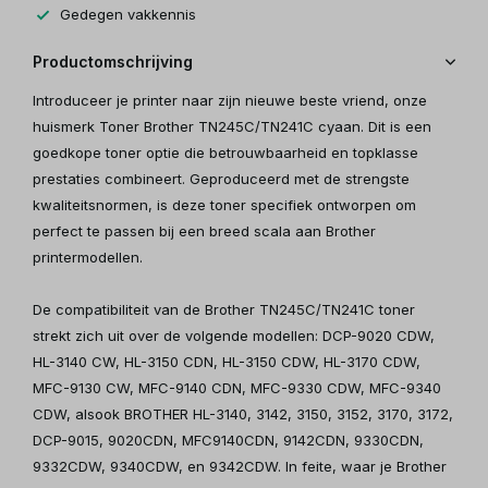
Gedegen vakkennis
Productomschrijving
Introduceer je printer naar zijn nieuwe beste vriend, onze
huismerk Toner Brother TN245C/TN241C cyaan. Dit is een
goedkope toner optie die betrouwbaarheid en topklasse
prestaties combineert. Geproduceerd met de strengste
kwaliteitsnormen, is deze toner specifiek ontworpen om
perfect te passen bij een breed scala aan Brother
printermodellen.
De compatibiliteit van de Brother TN245C/TN241C toner
strekt zich uit over de volgende modellen: DCP-9020 CDW,
HL-3140 CW, HL-3150 CDN, HL-3150 CDW, HL-3170 CDW,
MFC-9130 CW, MFC-9140 CDN, MFC-9330 CDW, MFC-9340
CDW, alsook BROTHER HL-3140, 3142, 3150, 3152, 3170, 3172,
DCP-9015, 9020CDN, MFC9140CDN, 9142CDN, 9330CDN,
9332CDW, 9340CDW, en 9342CDW. In feite, waar je Brother