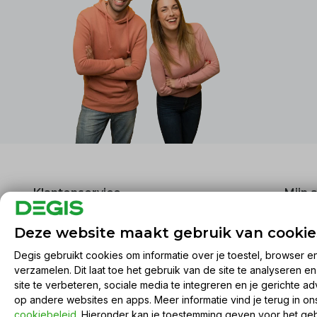
Klantenservice
Mijn 
Over ons
Regist
Deze website maakt gebruik van cookie
Algemene voorwaarden
Mijn be
Degis gebruikt cookies om informatie over je toestel, browser e
Disclaimer
Mijn ti
verzamelen. Dit laat toe het gebruik van de site te analyseren e
Privacy Policy
Mijn ve
site te verbeteren, sociale media te integreren en je gerichte ad
Betaalmethoden
Vergel
op andere websites en apps. Meer informatie vind je terug in o
cookiebeleid
. Hieronder kan je toestemming geven voor het ge
Verzenden & retourneren