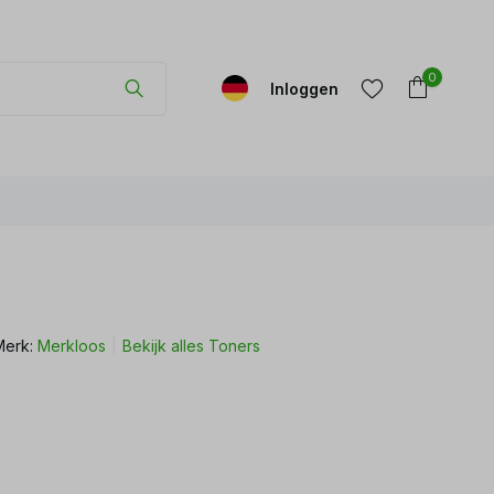
0
Inloggen
Account
Account
aanmaken
aanmaken
Merk:
Merkloos
Bekijk alles Toners
r