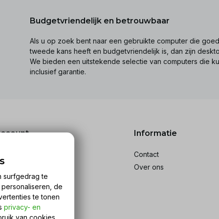
Budgetvriendelijk en betrouwbaar
Als u op zoek bent naar een gebruikte computer die goed 
tweede kans heeft en budgetvriendelijk is, dan zijn desk
We bieden een uitstekende selectie van computers die k
inclusief garantie.
account
Informatie
reren
Contact
s
stellingen
Over ons
n surfgedrag te
ckets
n personaliseren, de
rlanglijst
vertenties te tonen
ijk producten
ns
privacy- en
bruik van cookies