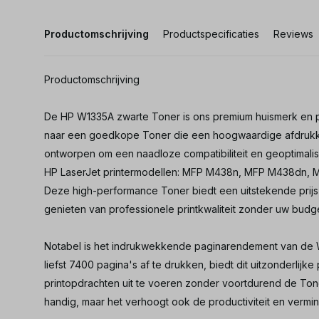
Productomschrijving
Productspecificaties
Reviews
Productomschrijving
De HP W1335A zwarte Toner is ons premium huismerk en
naar een goedkope Toner die een hoogwaardige afdrukkwa
ontworpen om een naadloze compatibiliteit en geoptimali
HP LaserJet printermodellen: MFP M438n, MFP M438dn
Deze high-performance Toner biedt een uitstekende prijs-
genieten van professionele printkwaliteit zonder uw budge
Notabel is het indrukwekkende paginarendement van de 
liefst 7400 pagina's af te drukken, biedt dit uitzonderlijk
printopdrachten uit te voeren zonder voortdurend de Toner
handig, maar het verhoogt ook de productiviteit en vermi