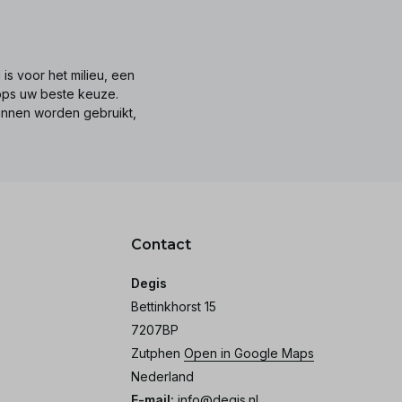
is voor het milieu, een
tops uw beste keuze.
unnen worden gebruikt,
Contact
Degis
Bettinkhorst 15
7207BP
Zutphen
Open in Google Maps
Nederland
E-mail:
info@degis.nl