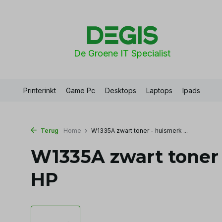
De Groene IT Specialist
Printerinkt
Game Pc
Desktops
Laptops
Ipads
Terug
Home
W1335A zwart toner - huismerk ...
W1335A zwart toner 
HP