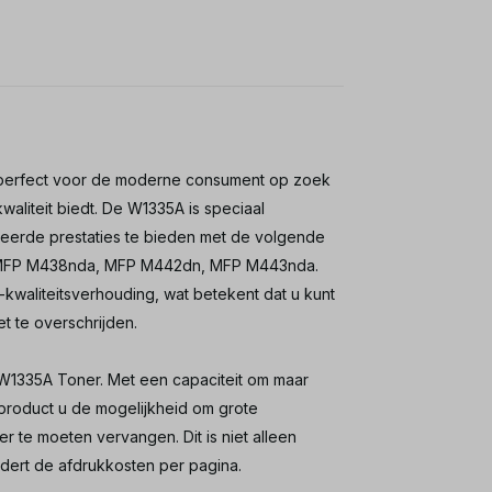
 perfect voor de moderne consument op zoek
liteit biedt. De W1335A is speciaal
seerde prestaties te bieden met de volgende
, MFP M438nda, MFP M442dn, MFP M443nda.
kwaliteitsverhouding, wat betekent dat u kunt
t te overschrijden.
W1335A Toner. Met een capaciteit om maar
e product u de mogelijkheid om grote
 te moeten vervangen. Dit is niet alleen
ndert de afdrukkosten per pagina.