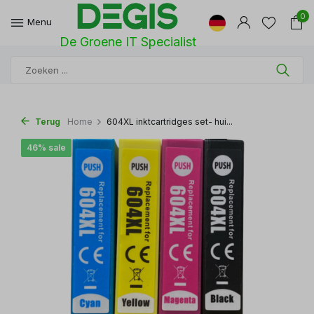
0
Menu
De Groene IT Specialist
Terug
Home
604XL inktcartridges set- hui...
46% sale