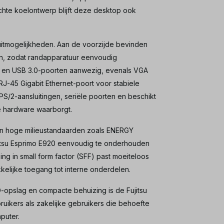
chte koelontwerp blijft deze desktop ook
luitmogelijkheden. Aan de voorzijde bevinden
en, zodat randapparatuur eenvoudig
0- en USB 3.0-poorten aanwezig, evenals VGA
RJ-45 Gigabit Ethernet-poort voor stabiele
S/2-aansluitingen, seriële poorten en beschikt
re hardware waarborgt.
aan hoge milieustandaarden zoals ENERGY
jitsu Esprimo E920 eenvoudig te onderhouden
ng in small form factor (SFF) past moeiteloos
elijke toegang tot interne onderdelen.
SD-opslag en compacte behuizing is de Fujitsu
uikers als zakelijke gebruikers die behoefte
puter.