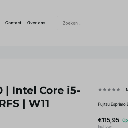
Contact
Over ons
| Intel Core i5-
 RFS | W11
Fujitsu Esprimo
€115,95
Op
Incl. btw