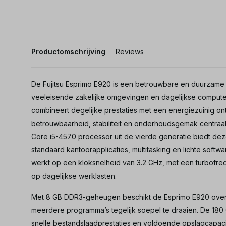
Productomschrijving
Reviews
De Fujitsu Esprimo E920 is een betrouwbare en duurzam
veeleisende zakelijke omgevingen en dagelijkse compute
combineert degelijke prestaties met een energiezuinig on
betrouwbaarheid, stabiliteit en onderhoudsgemak centraal
Core i5-4570 processor uit de vierde generatie biedt d
standaard kantoorapplicaties, multitasking en lichte sof
werkt op een kloksnelheid van 3.2 GHz, met een turbofrequ
op dagelijkse werklasten.
Met 8 GB DDR3-geheugen beschikt de Esprimo E920 ove
meerdere programma’s tegelijk soepel te draaien. De 180 
snelle bestandslaadprestaties en voldoende opslagcapaci