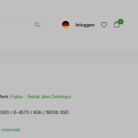
0
Inloggen
Account
Account
aanmaken
aanmaken
Merk:
Fujitsu
Bekijk alles Desktops
 E920 / i5-4570 / 8Gb / 180Gb SSD
 voorraad