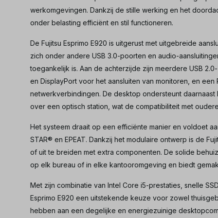
werkomgevingen. Dankzij de stille werking en het doorda
onder belasting efficiënt en stil functioneren.
De Fujitsu Esprimo E920 is uitgerust met uitgebreide aans
zich onder andere USB 3.0-poorten en audio-aansluiting
toegankelijk is. Aan de achterzijde zijn meerdere USB 2.
en DisplayPort voor het aansluiten van monitoren, en een 
netwerkverbindingen. De desktop ondersteunt daarnaast P
over een optisch station, wat de compatibiliteit met oude
Het systeem draait op een efficiënte manier en voldoet 
STAR® en EPEAT. Dankzij het modulaire ontwerp is de Fu
of uit te breiden met extra componenten. De solide behuizi
op elk bureau of in elke kantooromgeving en biedt gemakk
Met zijn combinatie van Intel Core i5-prestaties, snelle S
Esprimo E920 een uitstekende keuze voor zowel thuisgebr
hebben aan een degelijke en energiezuinige desktopcom