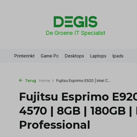
De Groene IT Specialist
Printerinkt
Game Pc
Desktops
Laptops
Ipads
Terug
Home
Fujitsu Esprimo E920 | Intel C...
Fujitsu Esprimo E920 
4570 | 8GB | 180GB |
Professional