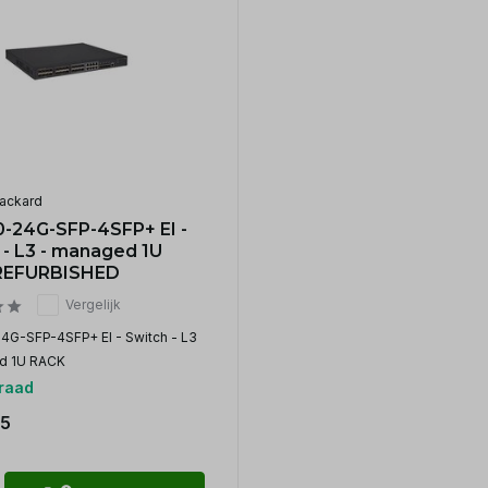
ackard
0-24G-SFP-4SFP+ EI -
 - L3 - managed 1U
REFURBISHED
Vergelijk
4G-SFP-4SFP+ EI - Switch - L3
d 1U RACK
raad
5