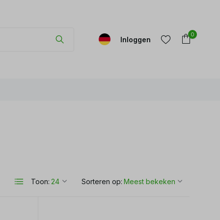
0
Inloggen
Account
Account
aanmaken
aanmaken
Toon:
Sorteren op: