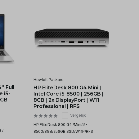
Hewlett Packard
' Full
HP EliteDesk 800 G4 Mini |
e i5-
Intel Core i5-8500 | 256GB |
6GB
8GB | 2x DisplayPort | W11
Professional | RFS
Vergelijk
HP EliteDesk 800 G4 /Mini/i5-
 /
8500/8GB/256GB SSD/W11P/RFS