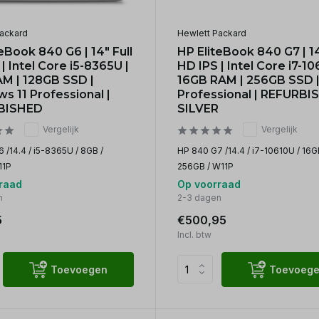
ackard
Hewlett Packard
eBook 840 G6 | 14" Full
HP EliteBook 840 G7 | 14'
| Intel Core i5-8365U |
HD IPS | Intel Core i7-10
M | 128GB SSD |
16GB RAM | 256GB SSD 
s 11 Professional |
Professional | REFURBI
BISHED
SILVER
Vergelijk
Vergelijk
 /14.4 / i5-8365U / 8GB /
HP 840 G7 /14.4 / i7-10610U / 16G
11P
256GB / W11P
raad
Op voorraad
n
2-3 dagen
5
€500,95
Incl. btw
Toevoegen
Toevoeg