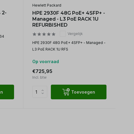
Hewlett Packard
 2-
HPE 2930F 48G PoE+ 4SFP+ -
Managed - L3 PoE RACK 1U
REFURBISHED
Vergelijk
64
HPE 2930F 48G PoE+ 4SFP+ - Managed -
L3 PoE RACK 1U RFS
Op voorraad
€725,95
Incl. btw
en
Toevoegen