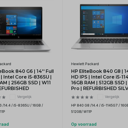
ackard
Hewlett Packard
eBook 840 G6 | 14'' Full
HP EliteBook 840 G8 | 14'
| Intel Core i5-8365U |
HD IPS | Intel Core i5-11
AM | 256GB SSD | W11
16GB RAM | 512GB SSD |
REFURBISHED
Pro | REFURBISHED SIL
Vergelijk
Vergelijk
 /14.4 / i5-8365U / 16GB /
HP 840 G8 /14.4 / i5-1145G7 / 16GB
11P
512GB/ W11P
raad
Op voorraad