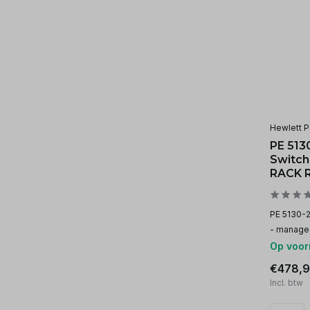
Hewlett P
PE 513
Switch
RACK 
PE 5130-2
- manage
Op voor
€478,9
Incl. btw