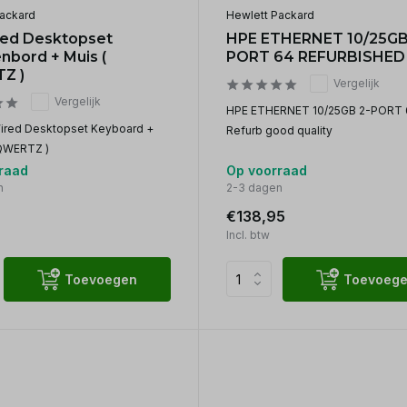
ackard
Hewlett Packard
ed Desktopset
HPE ETHERNET 10/25GB
nbord + Muis (
PORT 64 REFURBISHED
Z )
Vergelijk
Vergelijk
HPE ETHERNET 10/25GB 2-PORT 
ired Desktopset Keyboard +
Refurb good quality
QWERTZ )
raad
Op voorraad
n
2-3 dagen
€138,95
Incl. btw
Toevoegen
Toevoeg