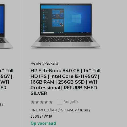
Hewlett Packard
' Full
HP EliteBook 840 G8 | 14'' Full
45G7 |
HD IPS | Intel Core i5-1145G7 |
 W11
16GB RAM | 256GB SSD | W11
VER
Professional | REFURBISHED
SILVER
Vergelijk
 /
HP 840 G8 /14.4 / i5-1145G7 / 16GB /
256GB/ W11P
Op voorraad