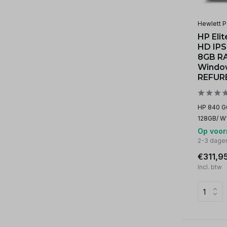
Hewlett P
HP Elit
HD IPS 
8GB RA
Window
REFUR
HP 840 G6
128GB/ W
Op voor
2-3 dage
€311,9
Incl. btw