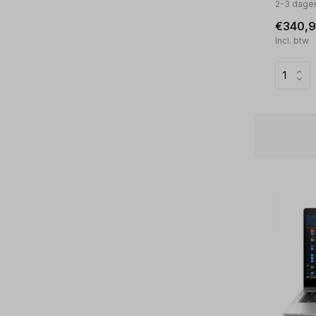
2-3 dage
€340,9
Incl. btw