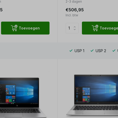
n
2-3 dagen
5
€506,95
Incl. btw
Toevoegen
Toevoeg
USP 1
USP 2