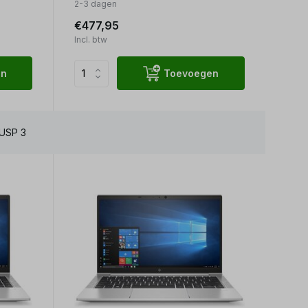
2-3 dagen
€477,95
Incl. btw
en
Toevoegen
USP 3