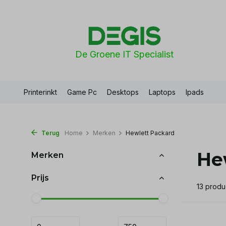
De Groene IT Specialist
Printerinkt
Game Pc
Desktops
Laptops
Ipads
Terug
Home
Merken
Hewlett Packard
He
Merken
Prijs
13 produ