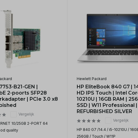
ackard
Hewlett Packard
7753-B21-GEN |
HP EliteBook 840 G7 | 14'
bE 2-poorts SFP28
HD IPS Touch | Intel Cor
kadapter | PCIe 3.0 x8
10210U | 16GB RAM | 25
rbished
SSD | W11 Professional |
REFURBISHED SILVER
Vergelijk
Vergelijk
RNET 10/25GB 2-PORT 64
HP 840 G7 /14.4 / i5-10210U / 16GB
od quality
256GB / Touch / W11P