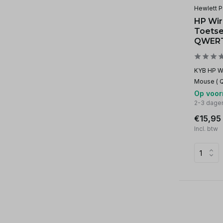
Hewlett P
HP Wir
Toetse
QWERT
KYB HP W
Mouse ( 
Op voor
2-3 dage
€15,95
Incl. btw