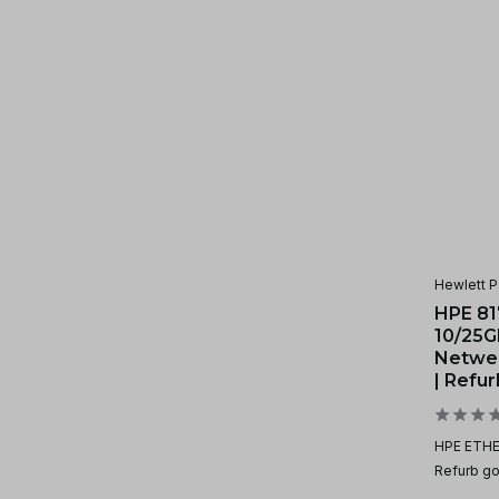
Hewlett P
HPE 81
10/25G
Netwer
| Refu
HPE ETHE
Refurb go