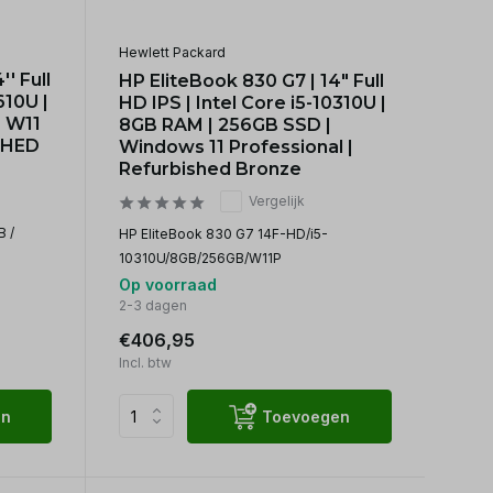
Hewlett Packard
' Full
HP EliteBook 830 G7 | 14" Full
610U |
HD IPS | Intel Core i5-10310U |
| W11
8GB RAM | 256GB SSD |
SHED
Windows 11 Professional |
Refurbished Bronze
Vergelijk
B /
HP EliteBook 830 G7 14F-HD/i5-
10310U/8GB/256GB/W11P
Op voorraad
2-3 dagen
€406,95
Incl. btw
en
Toevoegen